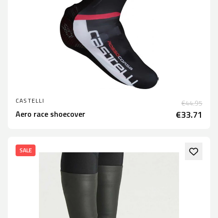
CASTELLI
€44.95
Aero race shoecover
€33.71
SALE