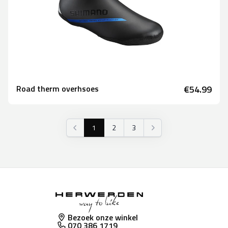
Road therm overhsoes
€54.99
1
2
3
Vorige
Volgende
Bezoek onze winkel
070 386 1719