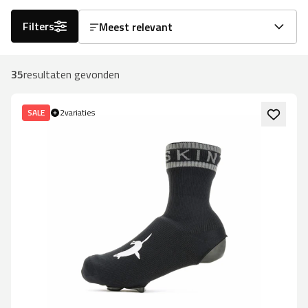
Filters
Meest relevant
35
resultaten gevonden
SALE
2
variaties