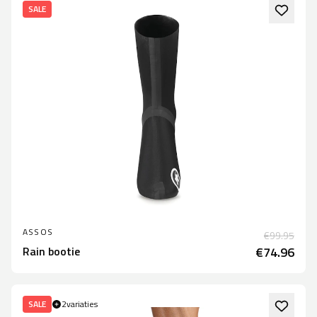
SALE
ASSOS
€99.95
Rain bootie
€74.96
SALE
2
variaties