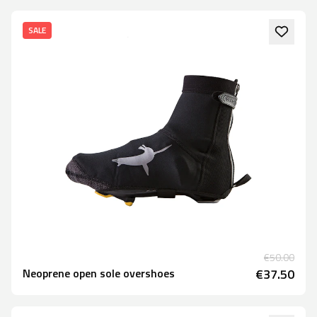
SALE
€50.00
Neoprene open sole overshoes
€37.50