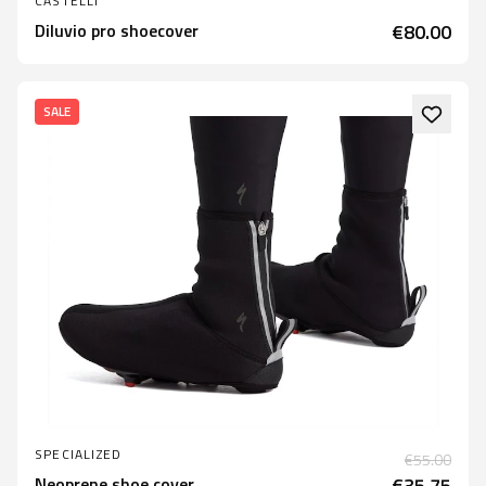
CASTELLI
Diluvio pro shoecover
€80.00
SALE
SPECIALIZED
€55.00
Neoprene shoe cover
€35.75