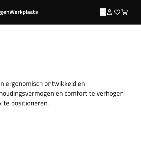
ngen
Werkplaats
Zoeken
Log in
Favorie
Wink
jn ergonomisch ontwikkeld en
thoudingsvermogen en comfort te verhogen
 te positioneren.