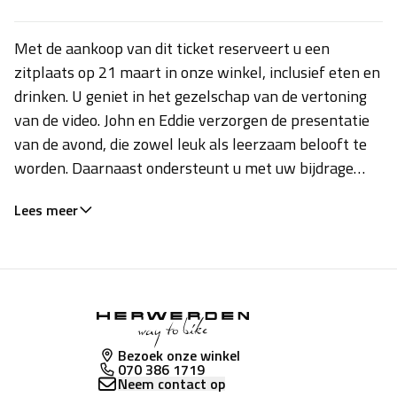
Met de aankoop van dit ticket reserveert u een
zitplaats op 21 maart in onze winkel, inclusief eten en
drinken. U geniet in het gezelschap van de vertoning
van de video. John en Eddie verzorgen de presentatie
van de avond, die zowel leuk als leerzaam belooft te
worden. Daarnaast ondersteunt u met uw bijdrage
direct een goed doel. De avond zal ongeveer 2 tot 3 uur
Lees meer
duren.
Bezoek onze winkel
070 386 1719
Neem contact op