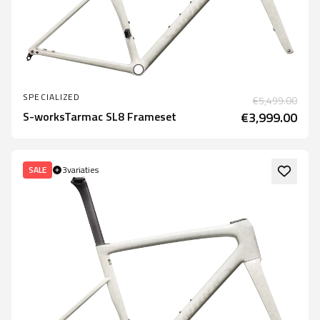
SPECIALIZED
€5,499.00
S-worksTarmac SL8 Frameset
€3,999.00
SALE
3
variaties