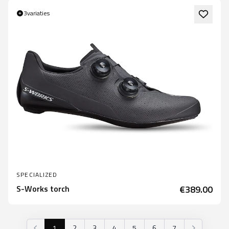
3
variaties
SPECIALIZED
S-Works torch
€389.00
1
2
3
4
5
6
7