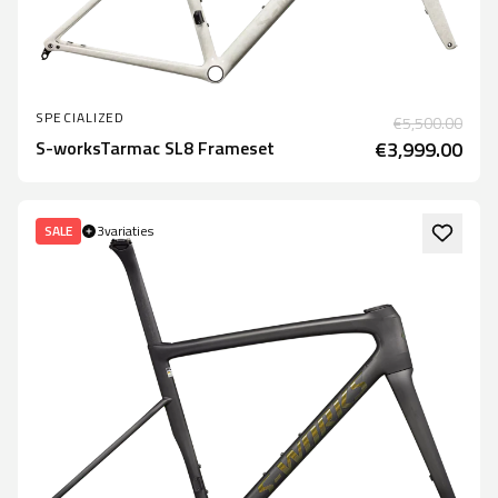
SPECIALIZED
€5,500.00
S-worksTarmac SL8 Frameset
€3,999.00
SALE
3
variaties