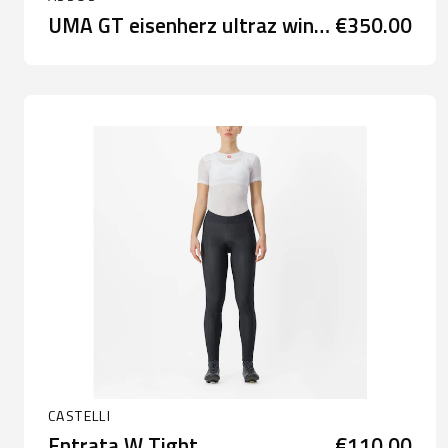
UMA GT eisenherz ultraz winter bib tights S11
€350.00
CASTELLI
Entrata W Tight
€110.00