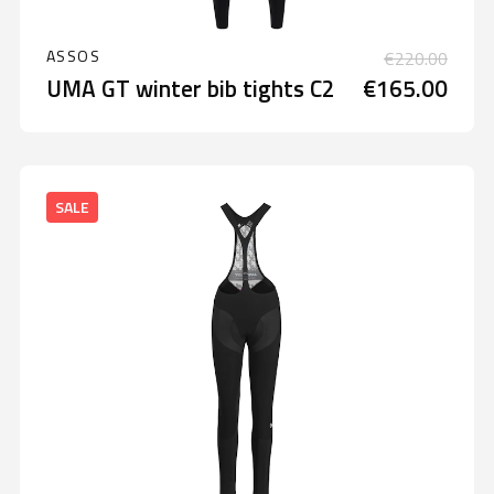
ASSOS
€220.00
UMA GT winter bib tights C2
€165.00
SALE