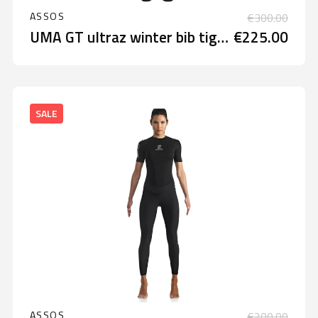
ASSOS
€300.00
UMA GT ultraz winter bib tights
€225.00
SALE
ASSOS
€200.00