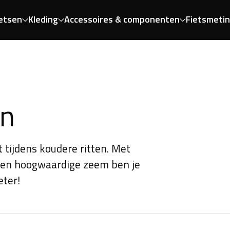
etsen
Kleding
Accessoires & componenten
Fietsmeti
en
tijdens koudere ritten. Met
 een hoogwaardige zeem ben je
eter!