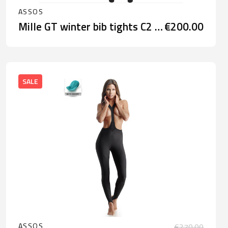
ASSOS
Mille GT winter bib tights C2 no insert
€200.00
SALE
ASSOS
€270.00