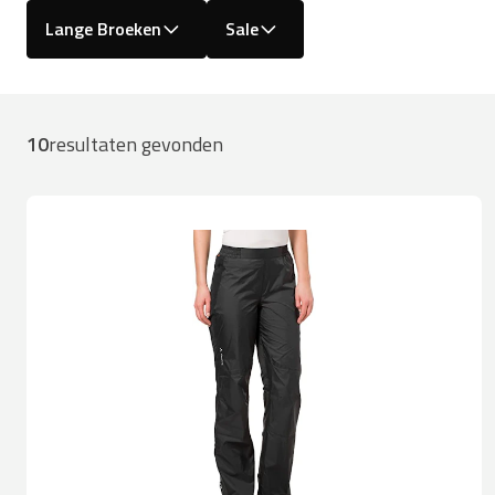
Lange Broeken
Sale
10
resultaten gevonden