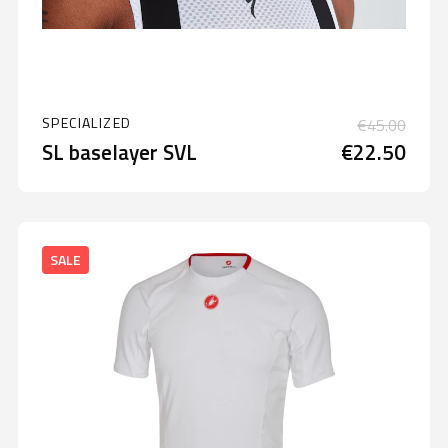
SPECIALIZED
€45.00
SL baselayer SVL
€22.50
SALE