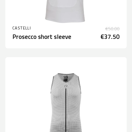
CASTELLI
€50.00
Prosecco short sleeve
€37.50