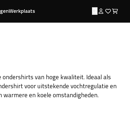
ngen
Werkplaats
Zoeken
Log in
Favorie
Wink
ndershirts van hoge kwaliteit. Ideaal als
ondershirt voor uitstekende vochtregulatie en
in warmere en koele omstandigheden.