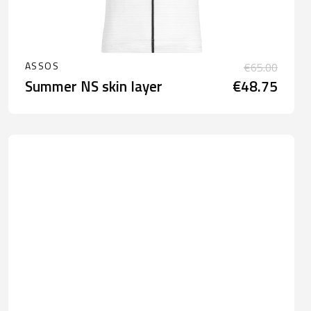
ASSOS
€65.00
Summer NS skin layer
€48.75