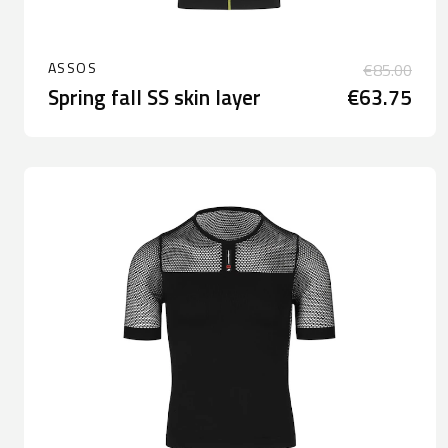
ASSOS
€85.00
Spring fall SS skin layer
€63.75