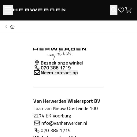
Open menu
Zoeken
Favori
Win
Home
Bezoek onze winkel
070 386 1719
Neem contact op
Van Herwerden Wielersport BV
Laan van Nieuw Oosteinde 100
2274 EK Voorburg
info@vanherwerden.nl
070 386 1719