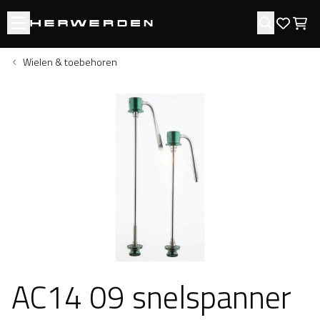
Open menu
Zoeken
Favori
Win
Wielen & toebehoren
AC14 09 snelspanner