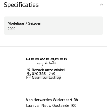
Specificaties
bandcombinaties kunnen worden geïnstalleerd.
Modeljaar / Seizoen
2020
Bezoek onze winkel
070 386 1719
Neem contact op
Van Herwerden Wielersport BV
Laan van Nieuw Oosteinde 100