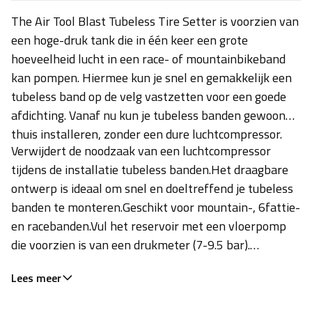
The Air Tool Blast Tubeless Tire Setter is voorzien van
een hoge-druk tank die in één keer een grote
hoeveelheid lucht in een race- of mountainbikeband
kan pompen. Hiermee kun je snel en gemakkelijk een
tubeless band op de velg vastzetten voor een goede
afdichting. Vanaf nu kun je tubeless banden gewoon
thuis installeren, zonder een dure luchtcompressor.
Verwijdert de noodzaak van een luchtcompressor
tijdens de installatie tubeless banden.Het draagbare
ontwerp is ideaal om snel en doeltreffend je tubeless
banden te monteren.Geschikt voor mountain-, 6fattie-
en racebanden.Vul het reservoir met een vloerpomp
die voorzien is van een drukmeter (7-9.5 bar).
Veiligheidsventiel voorkomt te hoge druk.Vernieuwd
Lees meer
pompkop-ontwerp voor 40% hogere luchtstroom,
waardoor zelfs de meest hardnekkige wiel-