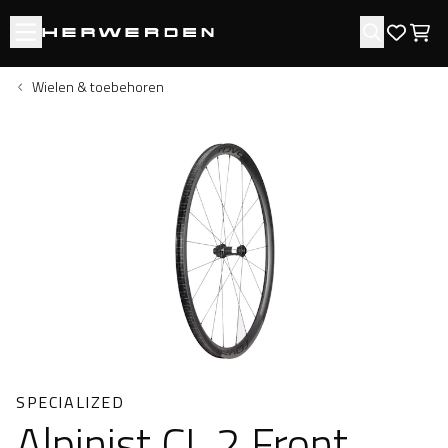
Open menu
Zoeken
Favori
Win
Wielen & toebehoren
SPECIALIZED
Alpinist CL 2 Front