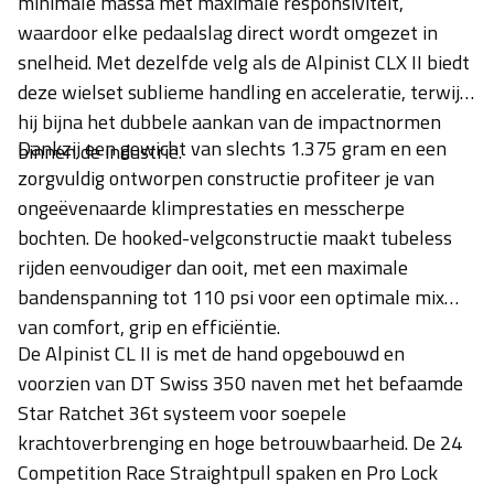
minimale massa met maximale responsiviteit,
waardoor elke pedaalslag direct wordt omgezet in
snelheid. Met dezelfde velg als de Alpinist CLX II biedt
deze wielset sublieme handling en acceleratie, terwijl
hij bijna het dubbele aankan van de impactnormen
Dankzij een gewicht van slechts 1.375 gram en een
binnen de industrie.
zorgvuldig ontworpen constructie profiteer je van
ongeëvenaarde klimprestaties en messcherpe
bochten. De hooked-velgconstructie maakt tubeless
rijden eenvoudiger dan ooit, met een maximale
bandenspanning tot 110 psi voor een optimale mix
van comfort, grip en efficiëntie.
De Alpinist CL II is met de hand opgebouwd en
voorzien van DT Swiss 350 naven met het befaamde
Star Ratchet 36t systeem voor soepele
krachtoverbrenging en hoge betrouwbaarheid. De 24
Competition Race Straightpull spaken en Pro Lock