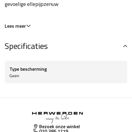
gevoelige ellepijpzenuw
Lees meer
Wiretap™: Touchscreen gevoelige vingertop.
Specificaties
Zachte Body Geometry gelvulling in de pressiezones
Type bescherming
van de handpalm zorgt voor maximaal comfort.
Geen
Versterkte Micromatrix synthetisch lederen handpalm
is soepel en duurzaam.
Bezoek onze winkel
070 386 1719