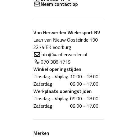
Neem contact op
Het zachte en absorberende Microwipe™ veegt zweet
gemakkelijk weg.
Van Herwerden Wielersport BV
Laan van Nieuw Oosteinde 100
2274 EK Voorburg
info@vanherwerden.nl
De Velcro® sluitstrips geven comfort en zorgen ervoor
070 386 1719
dat de polsen voldoende bewegingsvrijheid hebben.
Winkel
openingstijden
Dinsdag - Vrijdag
10.00 - 18.00
Zaterdag
09.00 - 17.00
Werkplaats
openingstijden
Dinsdag - Vrijdag
09.00 - 18.00
Zaterdag
09.00 - 17.00
Merken