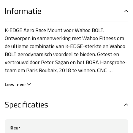
Informatie
K-EDGE Aero Race Mount voor Wahoo BOLT.
Ontworpen in samenwerking met Wahoo Fitness om
de ultieme combinatie van K-EDGE-sterkte en Wahoo
BOLT aerodynamisch voordeel te bieden. Getest en
vertrouwd door Peter Sagan en het BORA Hansgrohe-
team om Paris Roubaix, 2018 te winnen. CNC-
gefreesd uit 6061-T6 aluminium platform,
Lees meer
spuitgegoten copolymeer interface. Gewicht: 38 gram
Specificaties
Kleur