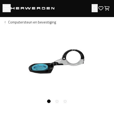
Open menu
Zoeken
Favori
Win
Computersteun en bevestiging