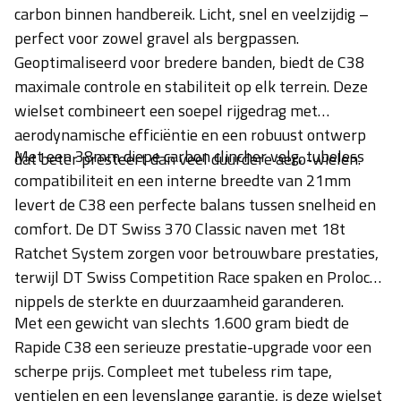
carbon binnen handbereik. Licht, snel en veelzijdig –
perfect voor zowel gravel als bergpassen.
Geoptimaliseerd voor bredere banden, biedt de C38
maximale controle en stabiliteit op elk terrein. Deze
wielset combineert een soepel rijgedrag met
aerodynamische efficiëntie en een robuust ontwerp
Met een 38mm diepe carbon clincher velg, tubeless
dat beter presteert dan veel duurdere aero-wielen.
compatibiliteit en een interne breedte van 21mm
levert de C38 een perfecte balans tussen snelheid en
comfort. De DT Swiss 370 Classic naven met 18t
Ratchet System zorgen voor betrouwbare prestaties,
terwijl DT Swiss Competition Race spaken en Prolock
nippels de sterkte en duurzaamheid garanderen.
Met een gewicht van slechts 1.600 gram biedt de
Rapide C38 een serieuze prestatie-upgrade voor een
scherpe prijs. Compleet met tubeless rim tape,
ventielen en een levenslange garantie, is deze wielset