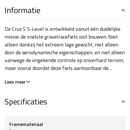
Informatie
De Crux 5 S-Level is ontwikkeld vanuit één duidelijke
missie: de snelste gravelracefiets ooit bouwen. Niet
alleen dankzij het extreem lage gewicht, niet alleen
door de aerodynamische eigenschappen, en niet alleen
vanwege de ongekende controle op onverhard terrein,
maar vooral doordat deze fiets aantoonbaar de
snelste tijden neerzet op echte gravelparcoursen. Met
Lees meer
een FACT 10r carbon frame van slechts 897 gram
combineert de Crux 5 S-Level explosieve acceleratie
Specificaties
met maximale efficiëntie. De hoogwaardige Roval
Terra Aero CL wielset zorgt voor snelheid en stabiliteit
onder alle omstandigheden, terwijl de geïntegreerde
Roval Terra cockpit directe controle en een strak
Framemateriaal