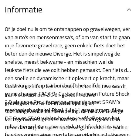
Informatie
Of je doel nu is om te ontsnappen op gravelwegen, ver
van auto's en mensenmassa's, of om van start te gaan
in je favoriete gravelrace, geen enkele fiets doet het
beter dan de nieuwe Diverge. Het is simpelweg de
snelste, meest bekwame - en misschien wel de
leukste fiets die we ooit hebben gemaakt. Een fiets die
een snelle en dynamische rit oplevert op kracht, maar
De Diverge Comp Carbon heeft hetzelfde nieuwe
stabiel en zelfverzekerd is als het terrein ruw wordt.
game changer FACT 9r Carbon frame en Future Shock
Van Future Shock 2.0 en geheel nieuwe
2.0 als onze Pro uitvoering, maar dan met SRAM’s
gravelgeometrie, tot interne opslag en
mechanisch schakel Rival 1 1x11 gravelgroep. Alloy
toonaangevende bandenspeling, de nieuwe Diverge
DT Swiss G540 wielen houden je efficiënt aan het
vertegenwoordigt alles wat we hebben geleerd in
rollen, terwijl Kanza winnende Pathfinder Pro 42mm
meer dan 40 jaar rijden op de weg, onverharde paden
banden zorgen voor prestaties op gladde asfaltwegen,
en op gravelstroken. De Diverge schrijft een geheel