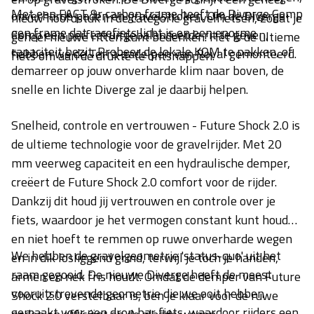
Met een FACT 9r carbon frame heeft de Diverge Comp
onverharde paden en gravelstroken. Om de Diverge
nieuw hoofdstuk in de categorie gravelfietsen, zodat je
een frame dat racefiets licht is en een enorme
Comp een perfect uitgebalanceerde rit te geven,
geheel nieuwe ritten kunt bedenken. Het is de ultieme
capaciteit bezit. Probeer de lokale KOM te pakken, of
hebben we de Terra-zadelpen van Roval gemonteerd.
fiets om aan de drukte te ontsnappen.
demarreer op jouw onverharde klim naar boven, de
snelle en lichte Diverge zal je daarbij helpen.
Snelheid, controle en vertrouwen - Future Shock 2.0 is
de ultieme technologie voor de gravelrijder. Met 20
mm veerweg capaciteit en een hydraulische demper,
creëert de Future Shock 2.0 comfort voor de rijder.
Dankzij dit houd jij vertrouwen en controle over je
fiets, waardoor je het vermogen constant kunt houden
en niet hoeft te remmen op ruwe onverharde wegen
We hebben de gravelgeometrie 'status-quo' uit het
en in dik losliggend grind, terwijl je toch je handen,
raam gegooid. De nieuwe Diverge heeft de meest
armen en nek fris houdt. Omdat de demper van Future
vooruitstrevende geometrie die we ooit hebben
Shock 2.0 verstelbaar is, ben je klaar voor de ruwe
gemaakt voor een drop bar fiets, waardoor rijders een