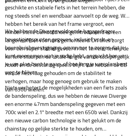
paden en efficiënt op de gladde wegen.
geschikte en stabiele fiets in het terrein hebben, die
nog steeds snel en wendbaar aanvoelt op de weg. We
hebben het bereik van het frame vergroot, een
We hebben de Diverge voldoende bagagedrager
minder steile balhoofdhoek geïntroduceerd en een
bevestigingspunten gegeven, inclusief vork- en
langere offset voorvork gemonteerd. Dit alles zorgt
bovenbuisbevestigingen, om ervoor te zorgen dat je
voor een super stabiel gevoel in het terrein, terwijl de
kunt meenemen wat je nodig hebt, ongeacht hoe ver
kortere stuurpen de totale lengte van de cockpit gelijk
je van plan bent te gaan, of hoe lang je van plan bent
houdt en de besturing speels blijft. We hebben de BB
weg te blijven.
van de fiets laag gehouden om de stabiliteit te
verhogen, maar hoog genoeg om gebruik te maken
Niets verbetert de mogelijkheden van een fiets zoals
van 650b wielen.
de bandenspeling, dus we hebben de nieuwe Diverge
een enorme 47mm bandenspeling gegeven met een
700c wiel en 2.1" breedte met een 650b wiel. Dankzij
een nieuwe carbon technologie is het gelukt om de
chainstay op gelijke sterkte te houden, om