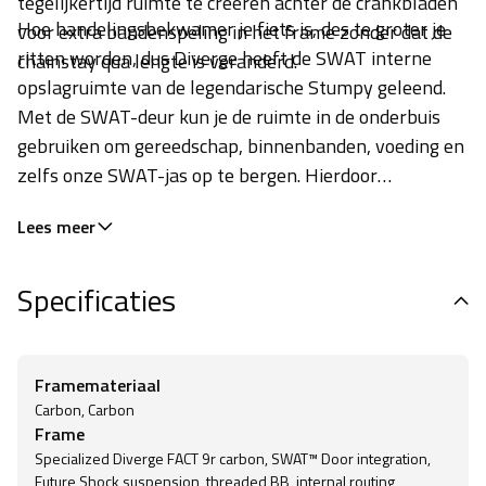
tegelijkertijd ruimte te creëren achter de crankbladen
Hoe handelingsbekwamer je fiets is, des te groter je
voor extra bandenspeling in het frame zonder dat de
ritten worden, dus Diverge heeft de SWAT interne
chainstay qua lengte is veranderd.
opslagruimte van de legendarische Stumpy geleend.
Met de SWAT-deur kun je de ruimte in de onderbuis
gebruiken om gereedschap, binnenbanden, voeding en
zelfs onze SWAT-jas op te bergen. Hierdoor
vermindert het gewicht van de berijder, die
Lees meer
teruggeplaatst wordt lager in de fiets, wat zorgt voor
een beter rijgedrag, en maakt je meer
Specificaties
zelfvoorzienend, dus ga er op uit. SWAT biedt jouw
ondersteuning.
Framemateriaal
Carbon, Carbon
Frame
Specialized Diverge FACT 9r carbon, SWAT™ Door integration,
Future Shock suspension, threaded BB, internal routing,