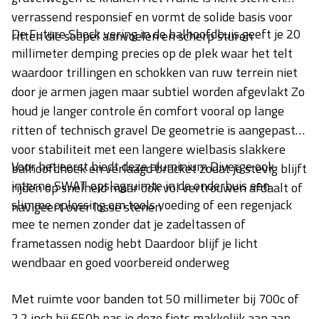
verrassend responsief en vormt de solide basis voor
De Future Shock vering in de balhoofdbuis geeft je 20
ritten die soepel aanvoelen en scherp sturen
millimeter demping precies op de plek waar het telt
waardoor trillingen en schokken van ruw terrein niet
door je armen jagen maar subtiel worden afgevlakt Zo
houd je langer controle én comfort vooral op lange
ritten of technisch gravel De geometrie is aangepast
voor stabiliteit met een langere wielbasis slakkere
Voor het eerst biedt deze aluminium Diverge ook
balhoofdhoek en verlaagd bracket zodat je stevig blijft
interne SWAT opslagruimte in de onderbuis een
rijden op snelheid maar ook vol vertrouwen afdaalt of
slimme oplossing om tools voeding of een regenjack
navigeert over losse stenen
mee te nemen zonder dat je zadeltassen of
frametassen nodig hebt Daardoor blijf je licht
wendbaar en goed voorbereid onderweg
Met ruimte voor banden tot 50 millimeter bij 700c of
2.2 inch bij 650b pas je deze fiets makkelijk aan aan