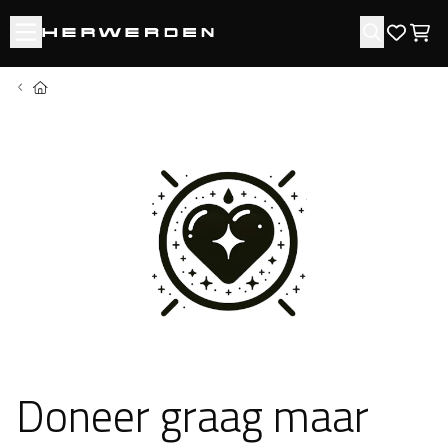
Open menu
Zoeken
Favori
Win
Home
Doneer graag maar