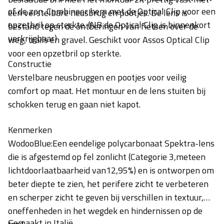
of de zon. Combineer hem met de Optical Clip voor een
een verstelbare neusbrug en pootjes. De lens is
opzetbril op sterkte. (NB de Optical Clip is binnenkort
bestand tegen de ontberingen van fietsen over de
verkrijgbaar)
weg, trails en gravel. Geschikt voor Assos Optical Clip
voor een opzetbril op sterkte.
Constructie
Verstelbare neusbruggen en pootjes voor veilig
comfort op maat. Het montuur en de lens stuiten bij
schokken terug en gaan niet kapot.
Kenmerken
WodooBlue:Een eendelige polycarbonaat Spektra-lens
die is afgestemd op fel zonlicht (Categorie 3,meteen
lichtdoorlaatbaarheid van12,95%) en is ontworpen om
beter diepte te zien, het perifere zicht te verbeteren
en scherper zicht te geven bij verschillen in textuur,
oneffenheden in het wegdek en hindernissen op de
Gemaakt in Italië.