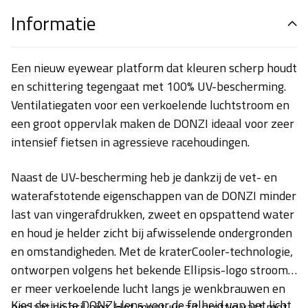
Informatie
Een nieuw eyewear platform dat kleuren scherp houdt
en schittering tegengaat met 100% UV-bescherming.
Ventilatiegaten voor een verkoelende luchtstroom en
een groot oppervlak maken de DONZI ideaal voor zeer
intensief fietsen in agressieve racehoudingen.
Naast de UV-bescherming heb je dankzij de vet- en
waterafstotende eigenschappen van de DONZI minder
last van vingerafdrukken, zweet en opspattend water
en houd je helder zicht bij afwisselende ondergronden
en omstandigheden. Met de kraterCooler-technologie,
ontworpen volgens het bekende Ellipsis-logo stroomt
er meer verkoelende lucht langs je wenkbrauwen en
Kies de juiste DONZI-lens voor de felheid van het licht
beslaat de bril niet. Het montuur zit prettig vast met