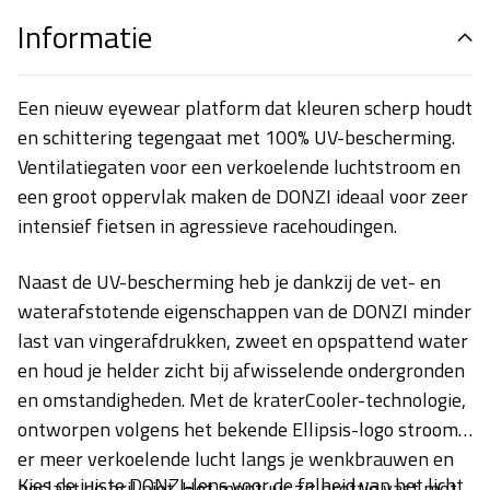
Informatie
Een nieuw eyewear platform dat kleuren scherp houdt
en schittering tegengaat met 100% UV-bescherming.
Ventilatiegaten voor een verkoelende luchtstroom en
een groot oppervlak maken de DONZI ideaal voor zeer
intensief fietsen in agressieve racehoudingen.
Naast de UV-bescherming heb je dankzij de vet- en
waterafstotende eigenschappen van de DONZI minder
last van vingerafdrukken, zweet en opspattend water
en houd je helder zicht bij afwisselende ondergronden
en omstandigheden. Met de kraterCooler-technologie,
ontworpen volgens het bekende Ellipsis-logo stroomt
er meer verkoelende lucht langs je wenkbrauwen en
Kies de juiste DONZI-lens voor de felheid van het licht
beslaat de bril niet. Het montuur zit prettig vast met