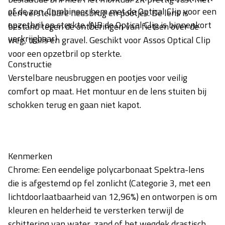
of de zon. Combineer hem met de Optical Clip voor een
een verstelbare neusbrug en pootjes. De lens is
opzetbril op sterkte. (NB de Optical Clip is binnenkort
bestand tegen de ontberingen van fietsen over de
verkrijgbaar)
weg, trails en gravel. Geschikt voor Assos Optical Clip
voor een opzetbril op sterkte.
Constructie
Verstelbare neusbruggen en pootjes voor veilig
comfort op maat. Het montuur en de lens stuiten bij
schokken terug en gaan niet kapot.
Kenmerken
Chrome: Een eendelige polycarbonaat Spektra-lens
die is afgestemd op fel zonlicht (Categorie 3, met een
lichtdoorlaatbaarheid van 12,96%) en ontworpen is om
kleuren en helderheid te versterken terwijl de
schittering van water, zand of het wegdek drastisch