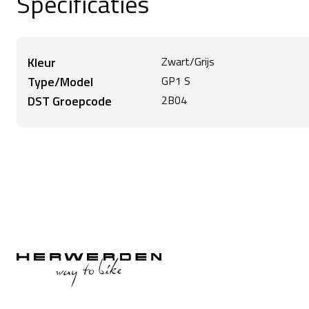
Specificaties
Kleur
Zwart/Grijs
Type/Model
GP1 S
DST Groepcode
2B04