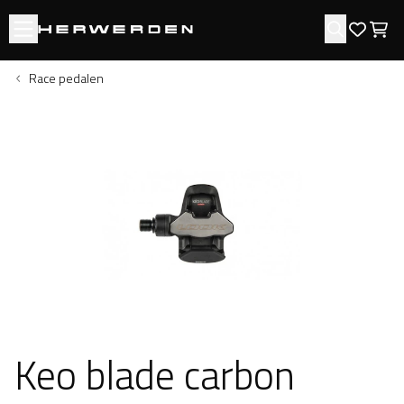
Open menu
Zoeken
Favori
Win
Race pedalen
Keo blade carbon