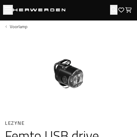
Open menu
Zoeken
Favori
Win
Voorlamp
LEZYNE
Femto USB drive