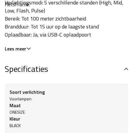
Verlichtingsmodi:
5 verschillende standen (High, Mid,
fietsframe.
Low, Flash, Pulse)
Bereik:
Tot 100 meter zichtbaarheid
Brandduur:
Tot 15 uur op de laagste stand
Oplaadbaar:
Ja, via USB-C oplaadpoort
Waterdicht:
IPX7 (weerbestendig)
Lees meer
Materiaal:
Kunststof
Gewicht:
26 gram
Specificaties
Bevestiging:
Inclusief elastische bevestigingsriem
Soort verlichting
Voorlampen
Maat
ONESIZE
Kleur
BLACK