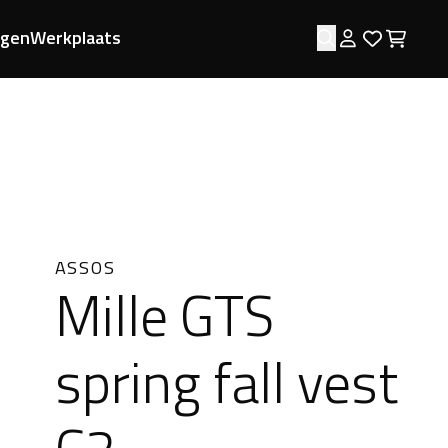
ngen
Werkplaats
Zoeken
Log in
Favorie
Wink
ASSOS
Mille GTS
spring fall vest