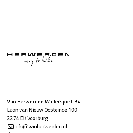
membranen die Assos zelf hebben ontwikkeld.
water, en beschermt uw persoonlijke microkl
omstandigheden. Een achterpaneel uit Assos
voor stretch in twee richtingen, een gestroom
ventilatie en luchtstroom. Een gestroomlijnde 
elimineert de vereiste om elastiek in de taill
gebruiken die veel volume creëren.
Van Herwerden Wielersport BV
Laan van Nieuw Oosteinde 100
2274 EK Voorburg
info@vanherwerden.nl