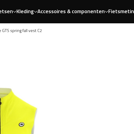
etsen
Kleding
Accessoires & componenten
Fietsmeti
e GTS spring fall vest C2