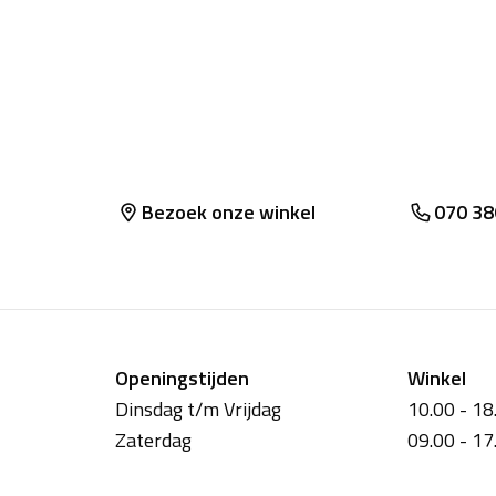
 Het isoleert en weert wind en
imaat tegen veranderende
 nieuwste VENTAMESH-textiel zorgt
lijnde pasvorm en stimuleert
regularFit met sterk rekbaar textiel
e en naden in de armsgaten te
Bezoek onze winkel
070 38
Openingstijden
Winkel
Dinsdag t/m Vrijdag
10.00 - 18
Zaterdag
09.00 - 17