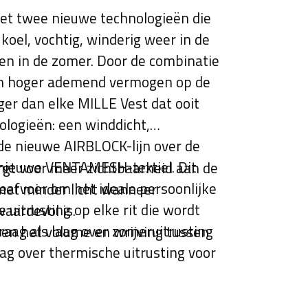
et twee nieuwe technologieën die
 koel, vochtig, winderig weer in de
gen in de zomer. Door de combinatie
en hoger ademend vermogen op de
iger dan elke MILLE Vest dat ooit
logieën: een winddicht,
e nieuwe AIRBLOCK-lijn over de
 nieuwe VENTAMESH-textiel. Dit
zorgt voor meer zichtbaarheid aan de
fvoer om het ideale persoonlijke
met minder licht wanneer
uitrusting op elke rit die wordt
aardevol is.
aag als laag over zomeruitrusting
en het volume en wrijving tussen
aag over thermische uitrusting voor
 herfst. AIRBLOCK.888 is de
K-familie van technische