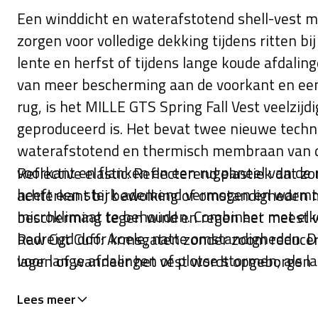
Een winddicht en waterafstotend shell-vest m
zorgen voor volledige dekking tijdens ritten bij
lente en herfst of tijdens lange koude afdalin
van meer bescherming aan de voorkant en e
rug, is het MILLE GTS Spring Fall Vest veelzijd
geproduceerd is. Het bevat twee nieuwe techno
waterafstotend en thermisch membraan van d
voorkant en flanken en een rugpaneel van de
Reflective elastic: Reflecterend elastiek dat 
heeft een sterk ademend vermogen en warmtea
achterkant bij bewolking of omstandigheden 
microklimaat te behouden. Combineer met elke 
bescherming tegen wind en regen het meest w
bedreigd door koele, natte omstandigheden. Dr
Raw Cut Cuff: Armsgaten zonder zoom reducer
voor lange afdalingen of plotse stormen; als l
lagen of wanneer het vest wordt opgeborgen
ritten op vochtige, koele dagen in de lente en
Lees meer
middelzware versie van Assos nieuwe AIRBLOC