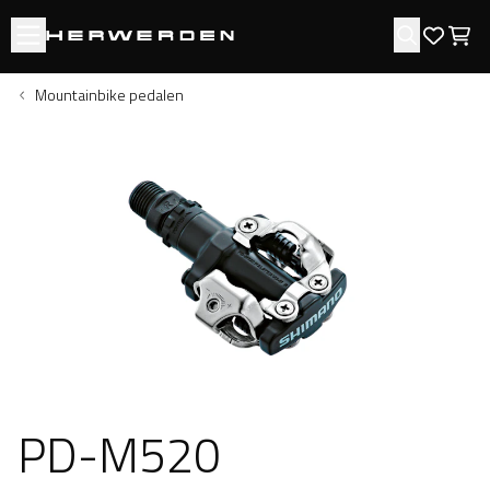
Open menu
Zoeken
Favori
Win
Mountainbike pedalen
PD-M520