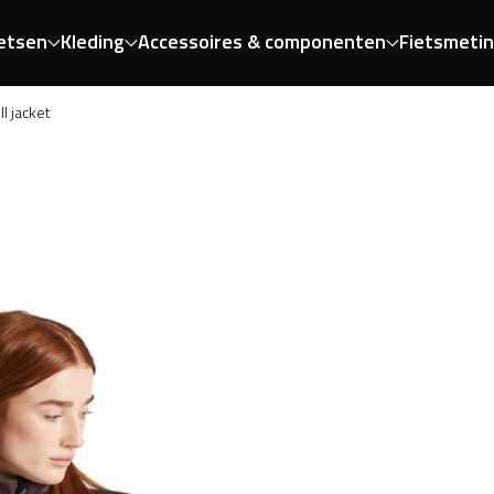
etsen
Kleding
Accessoires & componenten
Fietsmeti
l jacket