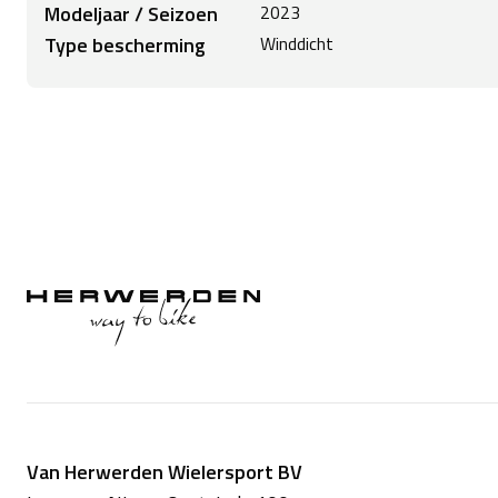
Stof Inhoud: FRONT 88% Polyester, 12% Polyu
Modeljaar / Seizoen
2023
16% Elas
Type bescherming
Winddicht
Van Herwerden Wielersport BV