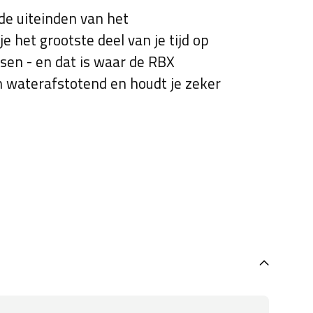
de uiteinden van het
e het grootste deel van je tijd op
sen - en dat is waar de RBX
 en waterafstotend en houdt je zeker
n op te bergen, precies waar je ze