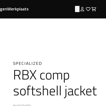
ngen
Werkplaats
Zoeken
Log in
Favorie
Wink
SPECIALIZED
RBX comp
softshell jacket
€ 150,00