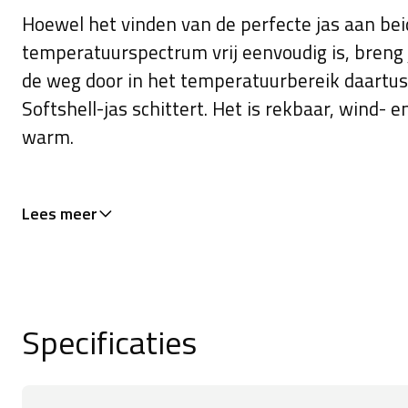
Hoewel het vinden van de perfecte jas aan bei
temperatuurspectrum vrij eenvoudig is, breng j
de weg door in het temperatuurbereik daartus
Softshell-jas schittert. Het is rekbaar, wind-
warm.
Functies:
Lees meer
Drie achterzakken helpen om al je ritbehoefte
wilt hebben.
Specificaties
Specificaties: