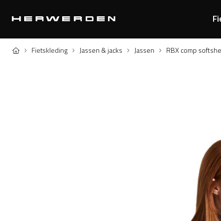
Fi
Home
Fietskleding
Jassen & jacks
Jassen
RBX comp softshel