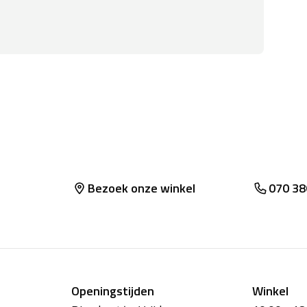
rethaan - OVERIGE: 84% Polyamide,
Bezoek onze winkel
070 38
Openingstijden
Winkel