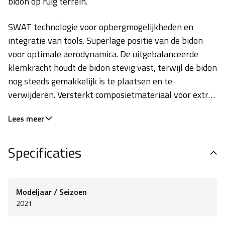
bidon op ruig terrein.
SWAT technologie voor opbergmogelijkheden en
integratie van tools. Superlage positie van de bidon
voor optimale aerodynamica. De uitgebalanceerde
klemkracht houdt de bidon stevig vast, terwijl de bidon
nog steeds gemakkelijk is te plaatsen en te
verwijderen. Versterkt composietmateriaal voor extra
lange levensduur. Strakke, minimalistische graphics.
Lees meer
Geschikt voor de EMT Cage Mount MTB of Road Tool..
Geschikt voor MTB XC Box (indien gebruikt op
Specificaties
compatibele frames). Gewicht: 33g
Modeljaar / Seizoen
2021