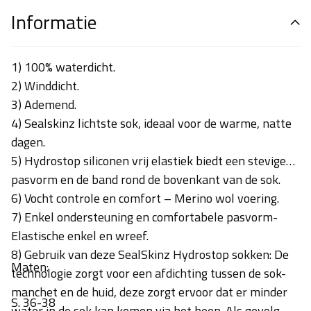
Informatie
1) 100% waterdicht.
2)
Winddicht.
3)
Ademend.
4) Sealskinz lichtste
sok, ideaal voor de warme, natte
dagen.
5)
Hydrostop siliconen vrij elastiek biedt een stevige
pasvorm en de band rond de bovenkant van de sok.
6)
Vocht controle en comfort – Merino wol voering.
7)
Enkel ondersteuning en comfortabele pasvorm-
Elastische enkel en wreef.
8) Gebruik van deze
SealSkinz Hydrostop sokken: De
Maten:
technologie zorgt voor een afdichting tussen de sok-
manchet en de huid, deze zorgt ervoor dat er minder
S. 36-38
water in de sok kan komen via het been. Als gevolg