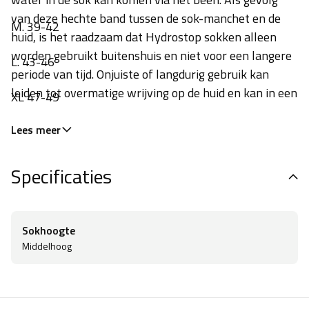
van deze hechte band tussen de sok-manchet en de
M. 39-42
huid, is het raadzaam dat Hydrostop sokken alleen
worden gebruikt buitenshuis en niet voor een langere
L. 43-46
periode van tijd. Onjuiste of langdurig gebruik kan
leiden tot overmatige wrijving op de huid en kan in een
XL 47-49
zeer kleine minderheid van de gevallen secundaire
huidirritatie veroorzaken. Het matriaal Hydrostop is
Lees meer
volledig getest op EN ISO 10993-5:2009 en is
compatibel met OEKOTEX
.
Specificaties
Sokhoogte
Middelhoog