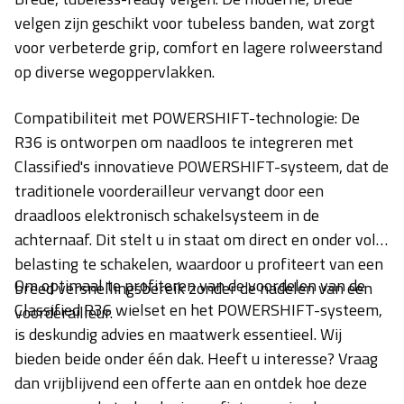
velgen zijn geschikt voor tubeless banden, wat zorgt
voor verbeterde grip, comfort en lagere rolweerstand
op diverse wegoppervlakken.
Compatibiliteit met POWERSHIFT-technologie:
De
R36 is ontworpen om naadloos te integreren met
Classified's innovatieve POWERSHIFT-systeem, dat de
traditionele voorderailleur vervangt door een
draadloos elektronisch schakelsysteem in de
achternaaf. Dit stelt u in staat om direct en onder volle
belasting te schakelen, waardoor u profiteert van een
Om optimaal te profiteren van de voordelen van de
breed versnellingsbereik zonder de nadelen van een
Classified R36 wielset en het POWERSHIFT-systeem,
voorderailleur.
is deskundig advies en maatwerk essentieel. Wij
bieden beide onder één dak. Heeft u interesse? Vraag
dan vrijblijvend een offerte aan en ontdek hoe deze