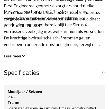
First Engineered geometrie zorgt ervoor dat elke
Met een gewicht dat tot 1,7 kg lager ligt dan
framemaat dezelfde balans biedt tussen efficiëntie,
vergelijkbare modellen en een moderne 1x8
controle en stabiliteit, waardoor de fiets altijd direct
aandrijving met groot bereik blijft de Sirrus X
en intuïtief aanvoelt.
verrassend veelzijdig in zowel klimmen als versnellen.
De krachtige hydraulische schijfremmen geven
vertrouwen onder alle omstandigheden, terwijl de
brede 42c Pathfinder banden met Gripton-rubber
Lees meer
extra grip en snelheid leveren op wisselende
ondergronden. Hierdoor ontstaat een fitnessbike die
Specificaties
licht, strak en comfortabel rijdt, zonder in te leveren
op sportieve prestaties en dagelijks gebruiksgemak.
Modeljaar / Seizoen
2027
Frame
Specialized A1 Premium Aluminum, Fitness Geometry, butted