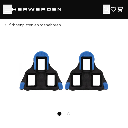
Open menu
Zoeken
Favori
Win
Schoenplaten en toebehoren