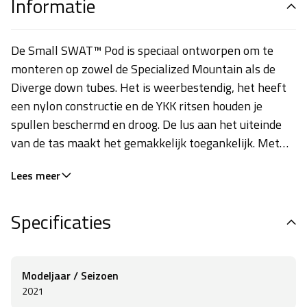
Informatie
De Small SWAT™ Pod is speciaal ontworpen om te
monteren op zowel de Specialized Mountain als de
Diverge down tubes. Het is weerbestendig, het heeft
een nylon constructie en de YKK ritsen houden je
spullen beschermd en droog. De lus aan het uiteinde
van de tas maakt het gemakkelijk toegankelijk. Met
een afmeting van 19 x 4.8 x 5.3 cm heb je genoeg
Lees meer
ruimte voor een reparatieset om een lekke band te
vervangen, wat voeding en andere spullen die je nodig
Specificaties
hebt.
Modeljaar / Seizoen
2021