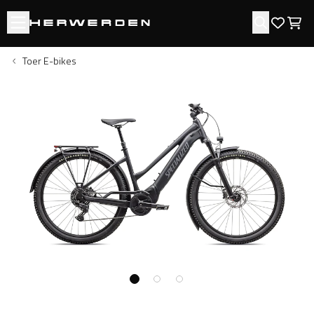
Open menu
Zoeken
Favori
Win
Toer E-bikes