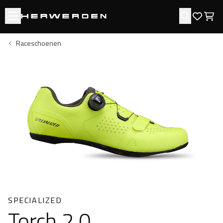
Open menu
Zoeken
Favori
Win
Raceschoenen
SPECIALIZED
Torch 2.0