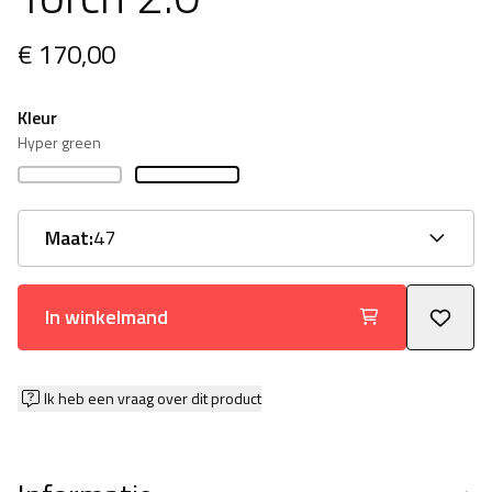
€ 170,00
Kleur
Hyper green
Maat:
47
In winkelmand
Ik heb een vraag over dit product