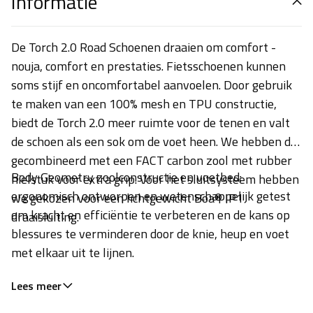
Informatie
De Torch 2.0 Road Schoenen draaien om comfort -
nouja, comfort en prestaties. Fietsschoenen kunnen
soms stijf en oncomfortabel aanvoelen. Door gebruik
te maken van een 100% mesh en TPU constructie,
biedt de Torch 2.0 meer ruimte voor de tenen en valt
de schoen als een sok om de voet heen. We hebben dit
gecombineerd met een FACT carbon zool met rubber
Body Geometry zoolconstructie en voetbed:
hielstuk voor extra grip. Voor het sluitsysteem hebben
ergonomisch ontworpen en wetenschappelijk getest
we gekozen voor een lichtgewicht Boa® IP1
om kracht en efficiëntie te verbeteren en de kans op
draaisluiting.
blessures te verminderen door de knie, heup en voet
met elkaar uit te lijnen.
Lees meer