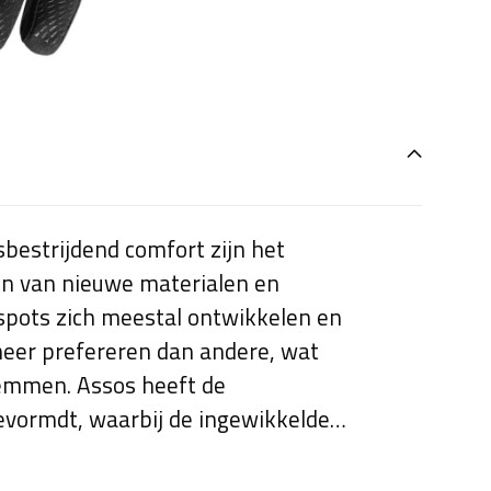
bestrijdend comfort zijn het
sten van nieuwe materialen en
tspots zich meestal ontwikkelen en
meer prefereren dan andere, wat
emmen. Assos heeft de
vormdt, waarbij de ingewikkelde
nd wordt nagebootst wanneer deze
chte ondersteuning waar je het