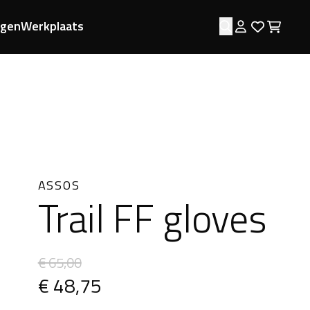
ngen
Werkplaats
Zoeken
Log in
Favorie
Wink
ASSOS
Trail FF gloves
€ 65,00
€ 48,75