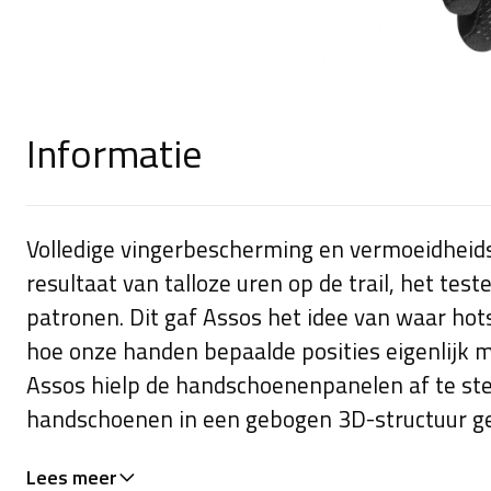
Informatie
Volledige vingerbescherming en vermoeidheids
resultaat van talloze uren op de trail, het te
patronen. Dit gaf Assos het idee van waar ho
hoe onze handen bepaalde posities eigenlijk 
Assos hielp de handschoenenpanelen af te st
handschoenen in een gebogen 3D-structuur ge
anatomische structuur van de menselijke ha
Lees meer
de handvatten vastgrijpt. Het resultaat? Geri