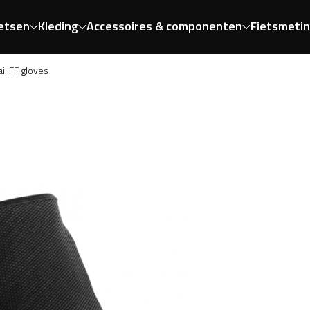
etsen
Kleding
Accessoires & componenten
Fietsmeti
ail FF gloves