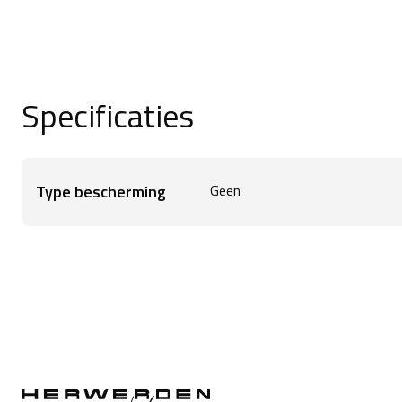
nodig hebt, en minder gewicht waar je het nie
duurzaam 3D-gaas op de handpalm en bedekt h
geperforeerde vulling aan de boven- en buiten
Specificaties
verpakt in een stevige dubbele laag, met sili
vingers voor controle van de remhendel. De fl
pols en zorgt voor een bijna aangepaste pasvor
Type bescherming
Geen