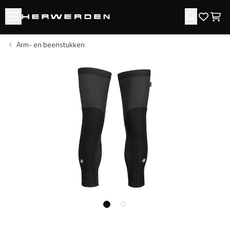
Open menu
Zoeken
Favori
Win
Arm- en beenstukken