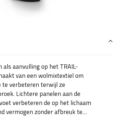
als aanvulling op het TRAIL-
maakt van een wolmixtextiel om
te verbeteren terwijl ze
roek. Lichtere panelen aan de
voet verbeteren de op het lichaam
d vermogen zonder afbreuk te
, en de manchethoogte van 24 cm
de lagen.