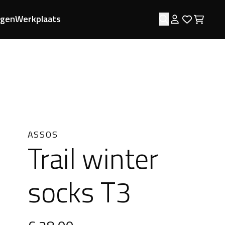
ngen
Werkplaats
Zoeken
Log in
Favorie
Wink
ASSOS
Trail winter
socks T3