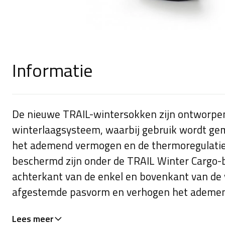
Informatie
De nieuwe TRAIL-wintersokken zijn ontworpen 
winterlaagsysteem, waarbij gebruik wordt ge
het ademend vermogen en de thermoregulatie 
beschermd zijn onder de TRAIL Winter Cargo-b
achterkant van de enkel en bovenkant van de 
afgestemde pasvorm en verhogen het ademen
doen aan de bescherming of het trapcomfort
Lees meer
(9,5 inch) elimineert gaten tussen beschermen