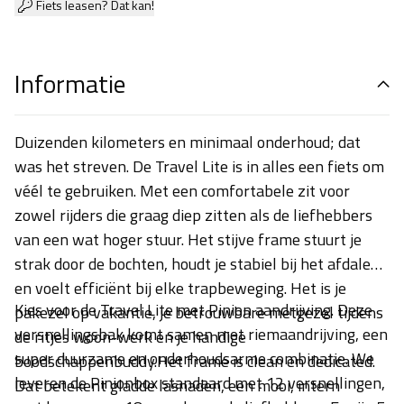
Fiets leasen? Dat kan!
Informatie
Duizenden kilometers en minimaal onderhoud; dat
was het streven. De Travel Lite is in alles een fiets om
véél te gebruiken. Met een comfortabele zit voor
zowel rijders die graag diep zitten als de liefhebbers
van een wat hoger stuur. Het stijve frame stuurt je
strak door de bochten, houdt je stabiel bij het afdalen
en voelt efficiënt bij elke trapbeweging. Het is je
Kies voor de Travel Lite met Pinion aandrijving. Deze
pakezel op vakantie, je betrouwbare metgezel tijdens
versnellingsbak komt samen met riemaandrijving, een
de ritjes woon-werk en je handige
super duurzame en onderhoudsarme combinatie. We
boodschappenbuddy.Het frame is clean en dedicated.
leveren de Pinionbox standaard met 12 versnellingen,
Dat betekent gladde lasnaden, een mooi, intern