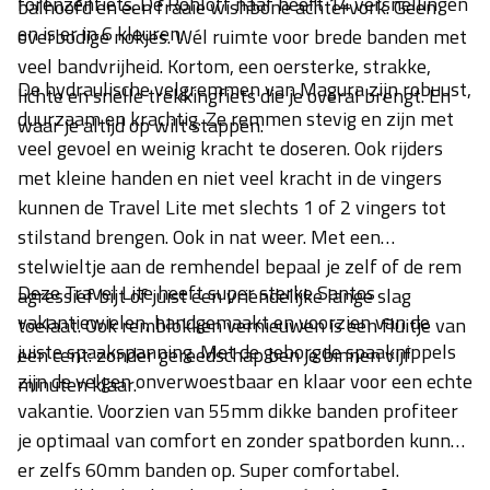
forenzenfiets. De Rohloff naaf heeft 14 versnellingen
balhoofd en een fraaie wishbone achtervork. Geen
en is er in 6 kleuren.
overbodige nokjes. Wél ruimte voor brede banden met
veel bandvrijheid.
Kortom, een oersterke, strakke,
De hydraulische velgremmen van Magura zijn robuust,
lichte en snelle trekkingfiets die je overal brengt. En
duurzaam en krachtig. Ze remmen stevig en zijn met
waar je altijd op wilt stappen.
veel gevoel en weinig kracht te doseren. Ook rijders
met kleine handen en niet veel kracht in de vingers
kunnen de Travel Lite met slechts 1 of 2 vingers tot
stilstand brengen. Ook in nat weer. Met een
stelwieltje aan de remhendel bepaal je zelf of de rem
Deze Travel Lite heeft super sterke Santos
agressief bijt of juist een vriendelijke lange slag
vakantiewielen, handgemaakt en voorzien van de
toelaat. Ook remblokken vernieuwen is een fluitje van
juiste spaakspanning. Met de geborgde spaaknippels
een cent: zonder gereedschap ben je binnen vijf
zijn de velgen onverwoestbaar en klaar voor een echte
minuten klaar.
vakantie. Voorzien van 55mm dikke banden profiteer
je optimaal van comfort en zonder spatborden kunnen
er zelfs 60mm banden op. Super comfortabel.