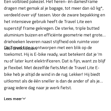
Een volbloed pakezel. Het heren- én damesframe
dragen met gemak al je bagage, tot meer dan 40 kg*,
verdeeld over vijf tassen. Voor de zware bepakking en
het intensieve gebruik heeft de Travel Lite een
superstijf frame gekregen. De sterke, triple butted
aluminium buizen en efficiënte geometrie met grote
driehoeken leveren naast stijfheid ook ruimte voor
De Travel Lite is ontworpen met een blik op de
véél drinkflessen.
toekomst. Hij is E-bike ready, wat betekent dat je 'm
nu of later kunt elektrificeren. Dat is fijn, want zo blijf
je flexibel. Met dezelfde fiets.Met de Travel Lite E-
bike heb je altijd de wind in de rug. Lekker! Hij biedt
uitkomst als de één sneller is dan de ander of als je
graag iedere dag naar je werk fietst.
Lees meer