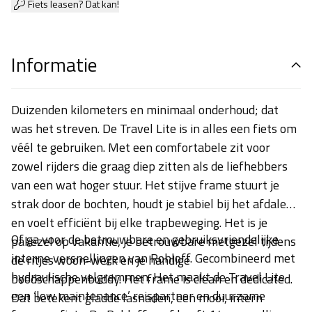
Fiets leasen? Dat kan!
Informatie
Duizenden kilometers en minimaal onderhoud; dat
was het streven. De Travel Lite is in alles een fiets om
véél te gebruiken. Met een comfortabele zit voor
zowel rijders die graag diep zitten als de liefhebbers
van een wat hoger stuur. Het stijve frame stuurt je
strak door de bochten, houdt je stabiel bij het afdalen
en voelt efficiënt bij elke trapbeweging. Het is je
Of ga voor de betrouwbare en gebruiksvriendelijke
pakezel op vakantie, je betrouwbare metgezel tijdens
interne versnellingen van Rohloff. Gecombineerd met
de ritjes woon-werk en je handige
hydraulische velgremmen. Het maakt de Travel Lite
boodschappenbuddy.
Het frame is clean en dedicated.
een ‘low maintenance’ reispartner en duurzame
Dat betekent gladde lasnaden, een mooi, intern