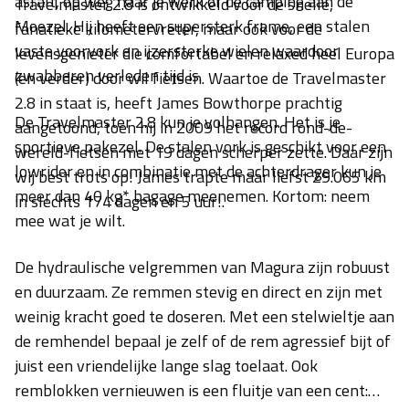
asfalt, op weg naar je werk of de camping aan de
Travelmaster 2.8 is ontwikkeld voor de snelle,
Moezel. Hij heeft een supersterk frame, een stalen
fanatieke kilometervreter, maar ook voor de
vaste voorvork en ijzersterke wielen waardoor
levensgenieter die comfortabel en relaxed heel Europa
zwabberen verleden tijd is.
(en verder) door wil fietsen. Waartoe de Travelmaster
2.8 in staat is, heeft James Bowthorpe prachtig
De Travelmaster 2.8 kun je volhangen. Het is je
aangetoond, toen hij in 2009 het record rond-de-
sportieve pakezel. De stalen vork is geschikt voor een
wereld-fietsen met 19 dagen scherper zette. Daar zijn
lowrider en in combinatie met de achterdrager kun je
wij best trots op! James trapte maar liefst 29.065 km
meer dan 40 kg* bagage meenemen. Kortom: neem
in slechts 174 dagen en 5 uur!.
mee wat je wilt.
De hydraulische velgremmen van Magura zijn robuust
en duurzaam. Ze remmen stevig en direct en zijn met
weinig kracht goed te doseren. Met een stelwieltje aan
de remhendel bepaal je zelf of de rem agressief bijt of
juist een vriendelijke lange slag toelaat. Ook
remblokken vernieuwen is een fluitje van een cent: