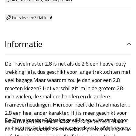
Fiets leasen? Dat kan!
Informatie
De Travelmaster 2.8
is net als de 2.6 een heavy-duty
trekkingfiets, dus geschikt voor lange trektochten met
veel bagage.Maar waarom zou je dan voor een 2.8
moeten kiezen? Het verschil zit ‘m in de grotere 28-
inch wielen, de smallere banden en de andere
frameverhoudingen. Hierdoor heeft de Travelmaster
2.8 een heel ander karakter. Hij is meer geschikt voor
De Travelmaster 2.8 volgt gewillig en suist strak door
asfaltwegen en minder voor het ruige terrein. Maar
de bochten. Ook tijdens een razendsnelle afdaling over
een mooi bospaadje zo nu en dan is geen probleem! De