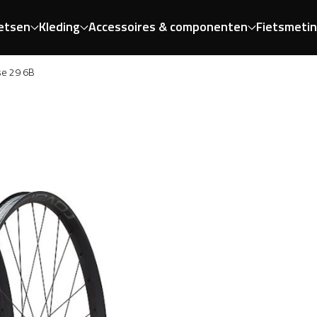
etsen
Kleding
Accessoires & componenten
Fietsmeti
se 29 6B