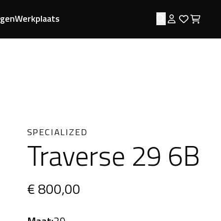
ngen
Werkplaats
Zoeken
Log in
Favorie
Wink
SPECIALIZED
Traverse 29 6B
€ 800,00