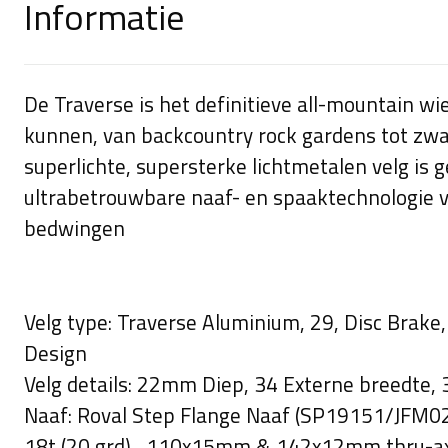
Informatie
De Traverse is het definitieve all-mountain wi
kunnen, van backcountry rock gardens tot zwa
superlichte, supersterke lichtmetalen velg is
ultrabetrouwbare naaf- en spaaktechnologie v
bedwingen
Velg type: Traverse Aluminium, 29, Disc Brake
Design
Velg details: 22mm Diep, 34 Externe breedte,
Naaf: Roval Step Flange Naaf (SP19151/JFM02
18t (20 grd) , 110x15mm & 142x12mm thru-a