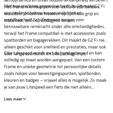
Met een moderne geometrie biedt de Ultimate G2 Fi
Het frame is ontworpen voor extra brede banden,
een perfecte balans tussen stabiliteit en
waardoor je kunt vertrouwen op optimale grip en
wendbaarheid. Schijfremmen zorgen voor
stabiliteit, zelfs op uitdagend terrein.
betrouwbare remkracht onder alle omstandigheden,
terwijl het frame compatibel is met accessoires zoals
spatborden en bagagerekken. Dit maakt de G2 Fi niet
alleen geschikt voor snelheid en prestaties, maar ook
Elke Litespeed wordt met de hand gebouwd en kan
voor lange avonturen en bikepacking-trips.
volledig op maat worden aangepast. Van een custom
frame en unieke geometrie tot persoonlijke details
zoals nokjes voor bevestigingspunten, spatborden,
kleuren en badges – vrijwel alles is mogelijk. Zo maak
je van jouw Litespeed een fiets die niet alleen
presteert, maar ook perfect aansluit bij jouw wensen.
Lees meer