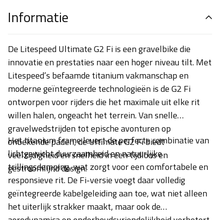
Informatie
De Litespeed Ultimate G2 Fi is een gravelbike die
innovatie en prestaties naar een hoger niveau tilt. Met
Litespeed’s befaamde titanium vakmanschap en
moderne geïntegreerde technologieën is de G2 Fi
ontworpen voor rijders die het maximale uit elke rit
willen halen, ongeacht het terrein. Van snelle
gravelwedstrijden tot epische avonturen op
Het titanium frame levert de perfecte combinatie van
onbekende paden, de Ultimate G2 Fi biedt
lichtgewicht duurzaamheid en natuurlijke
veelzijdigheid en snelheid in een tijdloos en
trillingsdemping, wat zorgt voor een comfortabele en
gestroomlijnd design.
responsieve rit. De Fi-versie voegt daar volledig
geïntegreerde kabelgeleiding aan toe, wat niet alleen
het uiterlijk strakker maakt, maar ook de
aerodynamica en onderhoudsvriendelijkheid verbetert.