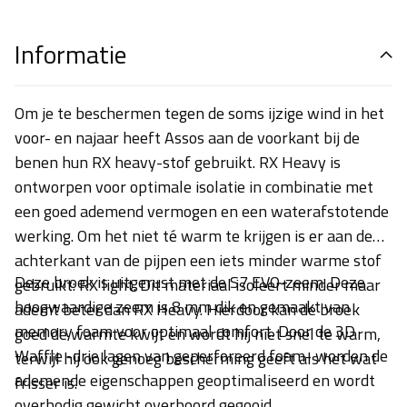
Informatie
Om je te beschermen tegen de soms ijzige wind in het
voor- en najaar heeft Assos aan de voorkant bij de
benen hun RX heavy-stof gebruikt. RX Heavy is
ontworpen voor optimale isolatie in combinatie met
een goed ademend vermogen en een waterafstotende
werking. Om het niet té warm te krijgen is er aan de
achterkant van de pijpen een iets minder warme stof
Deze broek is uitgerust met de S7 EVO-zeem. Deze
gebruikt: RX light. Dit materiaal isoleert minder maar
hoogwaardige zeem is 8 mm dik en gemaakt van
ademt beter dan RX Heavy. Hierdoor kan de broek
memory foam voor optimaal comfort. Door de 3D
goed de warmte kwijt en wordt hij niet snel te warm,
Waffle -drie lagen van geperforeerd foam- worden de
terwijl hij ook genoeg bescherming geeft als het wat
ademende eigenschappen geoptimaliseerd en wordt
frisser is.
overbodig gewicht overboord gegooid.