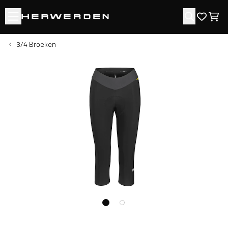
Open menu
Zoeken
Favori
Win
3/4 Broeken