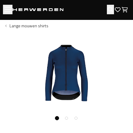
Open menu
Zoeken
Favori
Win
Lange mouwen shirts