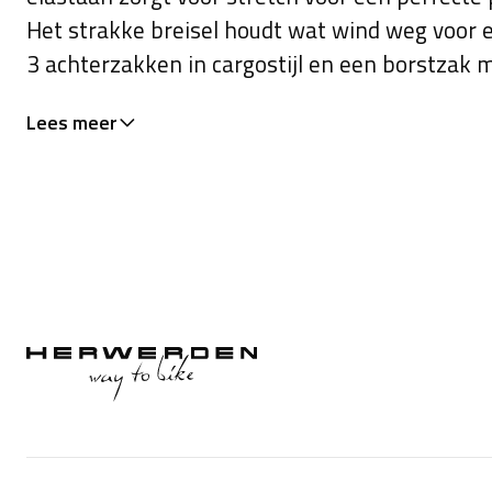
Het strakke breisel houdt wat wind weg voor 
3 achterzakken in cargostijl en een borstzak me
Snel mesh-vak aan de achterkant voor het sn
Lees meer
of voedsel terwijl u onderweg bent of wacht op
YKK® Vislon®-ritssluiting voor eenvoudig open
Normale pasvorm