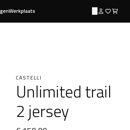
ngen
Werkplaats
Zoeken
Log in
Favorie
Wink
CASTELLI
Unlimited trail
2 jersey