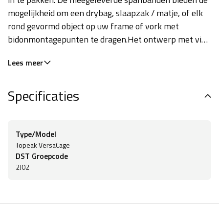
mogelijkheid om een drybag, slaapzak / matje, of elk
rond gevormd object op uw frame of vork met
bidonmontagepunten te dragen.Het ontwerp met vier
gaten biedt hoogteverstelling van de lading voor een
Lees meer
betere balans. De meegeleverde VersaMount-
klemmen bieden ook een eenvoudige installatie en
Specificaties
flexibele montage-opties op fietsen zonder vaste
montagepunten. Past op buizen met een diameter van
Ø20 tot Ø60mm.
Type/Model
Topeak VersaCage
DST Groepcode
2J02