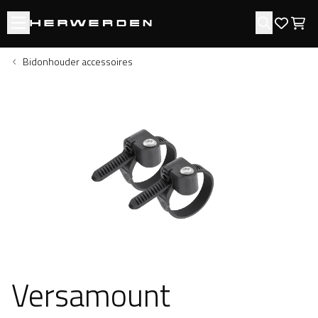
Open menu
Zoeken
Favori
Win
Bidonhouder accessoires
Versamount