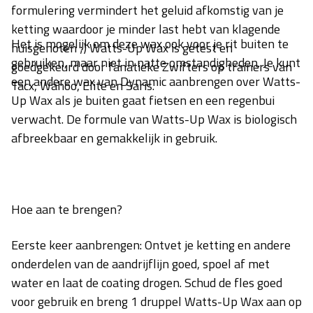
formulering vermindert het geluid afkomstig van je
ketting waardoor je minder last hebt van klagende
Het is mogelijk om deze wax ook voor je rit buiten te
huisgenoten ;) Watts-Up Wax is getest en
gebruiken, maar niet in natte omstandigheden. Je kunt
goedgekeurd door fanatieke Zwifters op trainers van
een andere wax van Dynamic aanbrengen over Watts-
Tacx, Wahoo, Elite en Saris.
Up Wax als je buiten gaat fietsen en een regenbui
verwacht. De formule van Watts-Up Wax is biologisch
afbreekbaar en gemakkelijk in gebruik.
Hoe aan te brengen?
Eerste keer aanbrengen: Ontvet je ketting en andere
onderdelen van de aandrijflijn goed, spoel af met
water en laat de coating drogen. Schud de fles goed
voor gebruik en breng 1 druppel Watts-Up Wax aan op