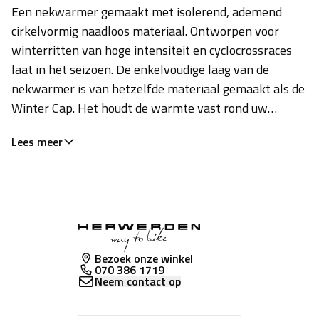
Een nekwarmer gemaakt met isolerend, ademend
cirkelvormig naadloos materiaal. Ontworpen voor
winterritten van hoge intensiteit en cyclocrossraces
laat in het seizoen. De enkelvoudige laag van de
nekwarmer is van hetzelfde materiaal gemaakt als de
Winter Cap. Het houdt de warmte vast rond uw
gezicht en hals terwijl het ondertussen de
Lees meer
temperatuur reguleert met hoog ademend vermogen
om het vocht en de overtollige warmte te verdrijven.
Dit voorkomt de ijskoude, prikkelende kou van
opgebouwd vocht binnenin. Draag hem als laag over
de riemen van uw helm voor warmte tijdens de
basiskilometers in de late winter, of combineer met
Bezoek onze winkel
de
Winter Cap
voor een volledige bedekking van het
070 386 1719
hoofd in ijskoude omstandigheden. Cirkelvormig
Neem contact op
naadloos materiaal in een stevige constructie die meer