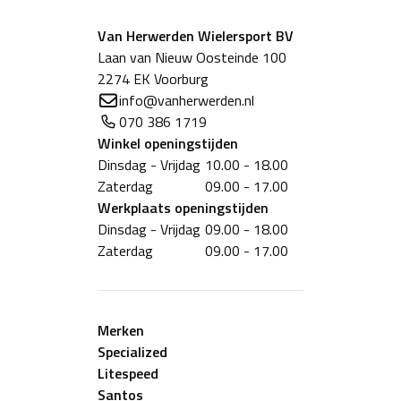
lichaamswarmte vasthoudt zonder in te boeten aan
ademend vermogen tijdens inspanningen op
Van Herwerden Wielersport BV
topsnelheid. Voorgevormde constructie die de
Laan van Nieuw Oosteinde 100
contouren van het gezicht volgt voor een veilige,
2274 EK Voorburg
comfortabele pasvorm met uniform verdeelde isolatie.
info@vanherwerden.nl
070 386 1719
Winkel
openingstijden
Dinsdag - Vrijdag
10.00 - 18.00
Zaterdag
09.00 - 17.00
Werkplaats
openingstijden
Dinsdag - Vrijdag
09.00 - 18.00
Zaterdag
09.00 - 17.00
Merken
Specialized
Litespeed
Santos