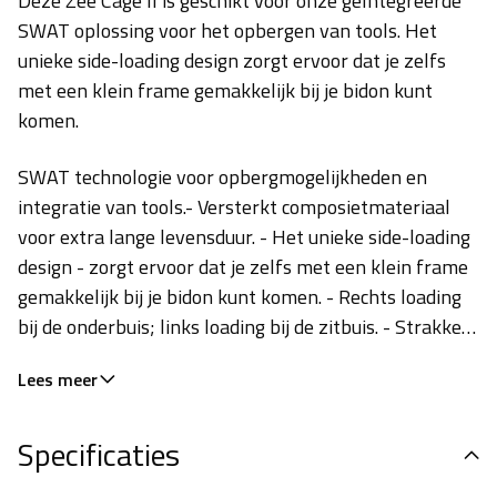
Deze Zee Cage II is geschikt voor onze geïntegreerde
SWAT oplossing voor het opbergen van tools. Het
unieke side-loading design zorgt ervoor dat je zelfs
met een klein frame gemakkelijk bij je bidon kunt
komen.
SWAT technologie voor opbergmogelijkheden en
integratie van tools.- Versterkt composietmateriaal
voor extra lange levensduur. - Het unieke side-loading
design - zorgt ervoor dat je zelfs met een klein frame
gemakkelijk bij je bidon kunt komen. - Rechts loading
bij de onderbuis; links loading bij de zitbuis. - Strakke,
minimalistische graphics - Geschikt voor de EMT Cage
Lees meer
Mount Tool. - Geschikt voor MTB XC Box (indien
gebruikt op compatibele frames). - Gewicht: 43 gram.
Specificaties