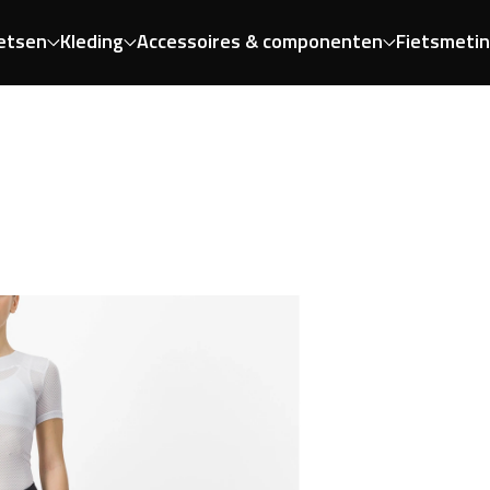
etsen
Kleding
Accessoires & componenten
Fietsmeti