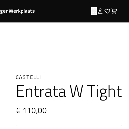
ngen
Werkplaats
Zoeken
Log in
Favorie
Wink
CASTELLI
Entrata W Tight
€ 110,00